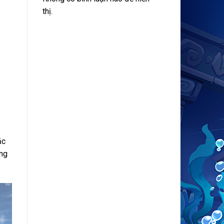
thị.
ặc
ống