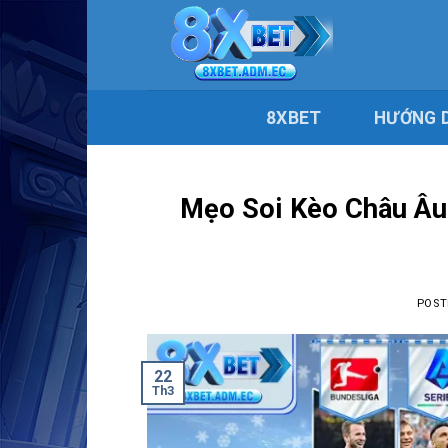
Skip
to
content
8XBET
HƯỚNG 
Mẹo Soi Kèo Châu Âu
POST
22
Th3