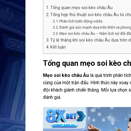
Tổng quan mẹo soi kèo châu Âu
Tổng hợp thủ thuật soi kèo châu Âu từ ch
Phân tích biến động odds
Đánh giá sức mạnh dựa trên BXH và phong
Mẹo soi kèo châu Âu – Nắm lịch sử đối đ
Tỷ lệ thắng khi soi kèo châu Âu dựa trên d
Kết luận
Tổng quan mẹo soi kèo c
Mẹo soi kèo châu Âu
là quá trình phân tí
cùng của một trận đấu. Hình thức này xoay
đội khách giành chiến thắng. Mỗi lựa chọn 
đánh giá.