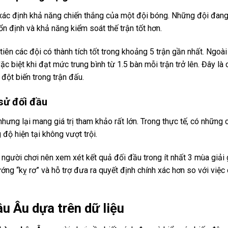
 xác định khả năng chiến thắng của một đội bóng. Những đội đan
 ổn định và khả năng kiểm soát thế trận tốt hơn.
 tiên các đội có thành tích tốt trong khoảng 5 trận gần nhất. Ngoài 
ặc biệt khi đạt mức trung bình từ 1.5 bàn mỗi trận trở lên. Đây là 
 đột biến trong trận đấu.
sử đối đầu
nhưng lại mang giá trị tham khảo rất lớn. Trong thực tế, có những 
độ hiện tại không vượt trội.
, người chơi nên xem xét kết quả đối đầu trong ít nhất 3 mùa giải
ớng “kỵ rơ” và hỗ trợ đưa ra quyết định chính xác hơn so với việc 
âu Âu dựa trên dữ liệu