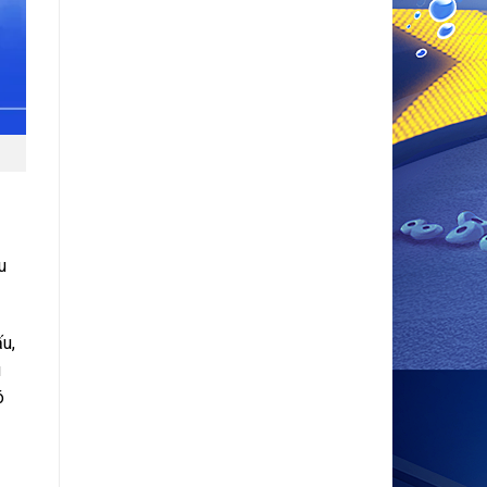
u
u,
u
ó