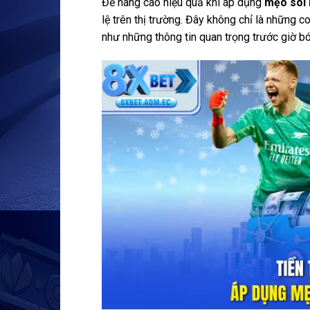
Để nâng cao hiệu quả khi áp dụng
mẹo soi
lệ trên thị trường. Đây không chỉ là những
như những thông tin quan trọng trước giờ bó