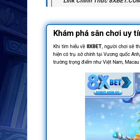
Link Chính Thức 8XBET.CO
Khám phá sân chơi uy t
Khi tìm hiểu về
8XBET
, người chơi sẽ t
hiện có trụ sở chính tại Vương quốc Anh,
trường trọng điểm như Việt Nam, Macau 