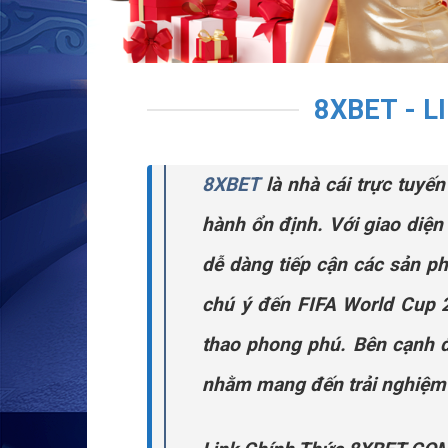
8XBET - L
8XBET
là nhà cái trực tuyến
hành ổn định. Với giao diện
dễ dàng tiếp cận các sản p
chú ý đến FIFA World Cup 
thao phong phú. Bên cạnh đ
nhằm mang đến trải nghiệm t