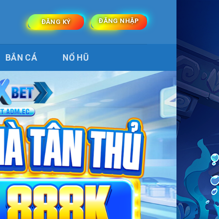
ĐĂNG NHẬP
ĐĂNG KÝ
BẮN CÁ
NỔ HŨ