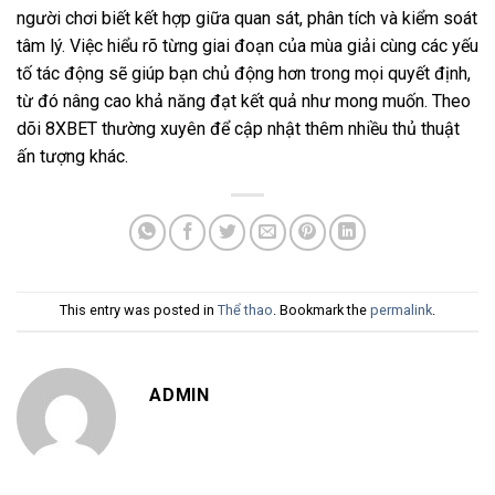
người chơi biết kết hợp giữa quan sát, phân tích và kiểm soát
tâm lý. Việc hiểu rõ từng giai đoạn của mùa giải cùng các yếu
tố tác động sẽ giúp bạn chủ động hơn trong mọi quyết định,
từ đó nâng cao khả năng đạt kết quả như mong muốn. Theo
dõi 8XBET thường xuyên để cập nhật thêm nhiều thủ thuật
ấn tượng khác.
This entry was posted in
Thể thao
. Bookmark the
permalink
.
ADMIN