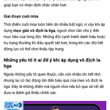
giúp bạn có nhận định chắc chắn hơn.
Giai đoạn cuối mùa
Thời điểm cuối mùa luôn tiềm ẩn nhiều bất ngờ, vì vậy khi áp
dụng
mẹo giải vô địch la liga
, người chơi cần chú ý đến
mục tiêu của từng đội. Những đội cạnh tranh danh hiệu hoặc
trụ hạng thường thi đấu quyết liệt hơn, trong khi các đội hết
động lực có thể chơi thiếu tập trung.
Những yếu tố ít ai để ý khi áp dụng vô địch la
liga
Ngoài những yếu tố quen thuộc, vẫn còn nhiều chi tiết nhỏ
nhưng lại có tác động lớn đến hiệu quả của mẹo vô địch la
liga. Đây là những điểm mà người chơi nếu bỏ qua sẽ rất dễ
đưa ra đánh giá thiếu chính xác.