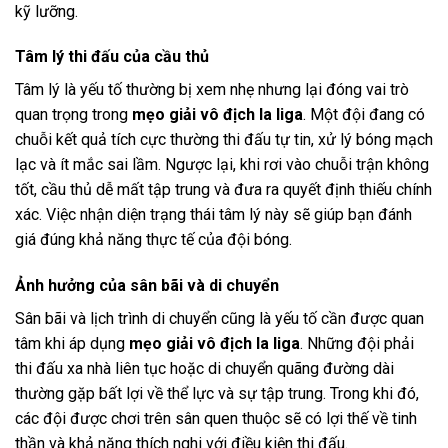
kỹ lưỡng.
Tâm lý thi đấu của cầu thủ
Tâm lý là yếu tố thường bị xem nhẹ nhưng lại đóng vai trò
quan trọng trong
mẹo giải vô địch la liga
. Một đội đang có
chuỗi kết quả tích cực thường thi đấu tự tin, xử lý bóng mạch
lạc và ít mắc sai lầm. Ngược lại, khi rơi vào chuỗi trận không
tốt, cầu thủ dễ mất tập trung và đưa ra quyết định thiếu chính
xác. Việc nhận diện trạng thái tâm lý này sẽ giúp bạn đánh
giá đúng khả năng thực tế của đội bóng.
Ảnh hưởng của sân bãi và di chuyển
Sân bãi và lịch trình di chuyển cũng là yếu tố cần được quan
tâm khi áp dụng
mẹo giải vô địch la liga
. Những đội phải
thi đấu xa nhà liên tục hoặc di chuyển quãng đường dài
thường gặp bất lợi về thể lực và sự tập trung. Trong khi đó,
các đội được chơi trên sân quen thuộc sẽ có lợi thế về tinh
thần và khả năng thích nghi với điều kiện thi đấu.