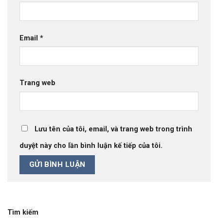
Email
*
Trang web
Lưu tên của tôi, email, và trang web trong trình
duyệt này cho lần bình luận kế tiếp của tôi.
Tìm kiếm