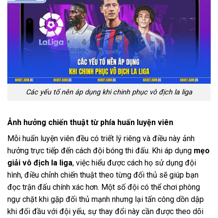
Các yếu tố nên áp dụng khi chinh phục vô địch la liga
Ảnh hưởng chiến thuật từ phía huấn luyện viên
Mỗi huấn luyện viên đều có triết lý riêng và điều này ảnh
hưởng trực tiếp đến cách đội bóng thi đấu. Khi áp dụng
mẹo
giải vô địch la liga
, việc hiểu được cách họ sử dụng đội
hình, điều chỉnh chiến thuật theo từng đối thủ sẽ giúp bạn
đọc trận đấu chính xác hơn. Một số đội có thể chơi phòng
ngự chặt khi gặp đối thủ mạnh nhưng lại tấn công dồn dập
khi đối đầu với đội yếu, sự thay đổi này cần được theo dõi