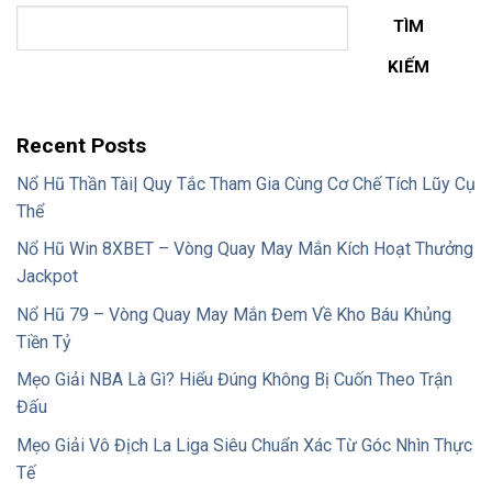
TÌM
KIẾM
Recent Posts
Nổ Hũ Thần Tài| Quy Tắc Tham Gia Cùng Cơ Chế Tích Lũy Cụ
Thể
Nổ Hũ Win 8XBET – Vòng Quay May Mắn Kích Hoạt Thưởng
Jackpot
Nổ Hũ 79 – Vòng Quay May Mắn Đem Về Kho Báu Khủng
Tiền Tỷ
Mẹo Giải NBA Là Gì? Hiểu Đúng Không Bị Cuốn Theo Trận
Đấu
Mẹo Giải Vô Địch La Liga Siêu Chuẩn Xác Từ Góc Nhìn Thực
Tế