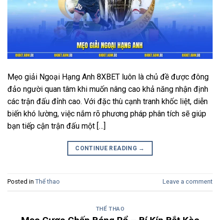
Mẹo giải Ngoại Hạng Anh 8XBET luôn là chủ đề được đông
đảo người quan tâm khi muốn nâng cao khả năng nhận định
các trận đấu đỉnh cao. Với đặc thù cạnh tranh khốc liệt, diễn
biến khó lường, việc nắm rõ phương pháp phân tích sẽ giúp
bạn tiếp cận trận đấu một […]
CONTINUE READING
→
Posted in
Thể thao
Leave a comment
THỂ THAO