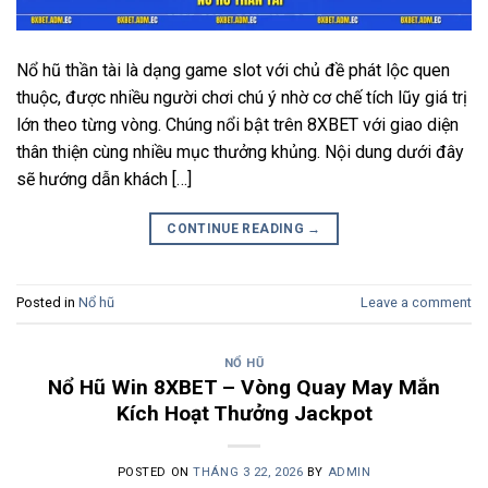
Nổ hũ thần tài là dạng game slot với chủ đề phát lộc quen
thuộc, được nhiều người chơi chú ý nhờ cơ chế tích lũy giá trị
lớn theo từng vòng. Chúng nổi bật trên 8XBET với giao diện
thân thiện cùng nhiều mục thưởng khủng. Nội dung dưới đây
sẽ hướng dẫn khách […]
CONTINUE READING
→
Posted in
Nổ hũ
Leave a comment
NỔ HŨ
Nổ Hũ Win 8XBET – Vòng Quay May Mắn
Kích Hoạt Thưởng Jackpot
POSTED ON
THÁNG 3 22, 2026
BY
ADMIN