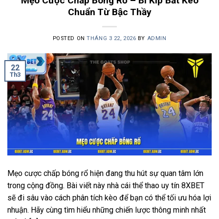
Mẹo Cược Chấp Bóng Rổ – Bí Kíp Bắt Kèo
Chuẩn Từ Bậc Thầy
POSTED ON
THÁNG 3 22, 2026
BY
ADMIN
22
Th3
Mẹo cược chấp bóng rổ hiện đang thu hút sự quan tâm lớn
trong cộng đồng. Bài viết này nhà cái thể thao uy tín 8XBET
sẽ đi sâu vào cách phân tích kèo để bạn có thể tối ưu hóa lợi
nhuận. Hãy cùng tìm hiểu những chiến lược thông minh nhất