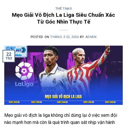
THỂ THAO
Mẹo Giải Vô Địch La Liga Siêu Chuẩn Xác
Từ Góc Nhìn Thực Tế
POSTED ON
THÁNG 3 22, 2026
BY
ADMIN
22
Th3
Mẹo giải vô địch la liga không chỉ dừng lại ở việc xem đội
nào mạnh hơn mà còn là quá trình quan sát nhịp vận hành