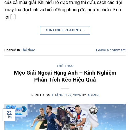
của cả mùa giải. Khi hiểu rõ đặc trưng thi đấu, cách các đội
xoay tua đội hình và biến động phong độ, người chơi sẽ có
lợi […]
CONTINUE READING
→
Posted in
Thể thao
Leave a comment
THỂ THAO
Mẹo Giải Ngoại Hạng Anh – Kinh Nghiệm
Phân Tích Kèo Hiệu Quả
POSTED ON
THÁNG 3 22, 2026
BY
ADMIN
22
Th3