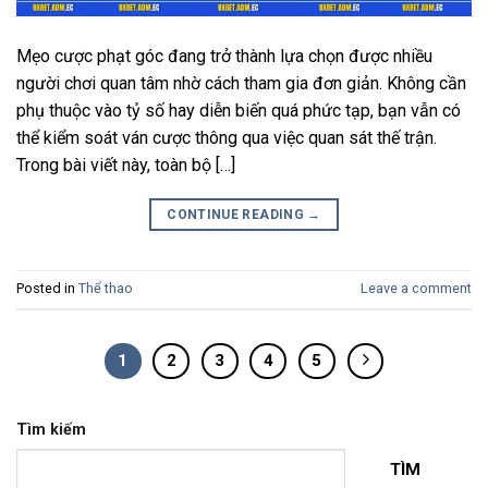
Mẹo cược phạt góc đang trở thành lựa chọn được nhiều
người chơi quan tâm nhờ cách tham gia đơn giản. Không cần
phụ thuộc vào tỷ số hay diễn biến quá phức tạp, bạn vẫn có
thể kiểm soát ván cược thông qua việc quan sát thế trận.
Trong bài viết này, toàn bộ […]
CONTINUE READING
→
Posted in
Thể thao
Leave a comment
1
2
3
4
5
Tìm kiếm
TÌM