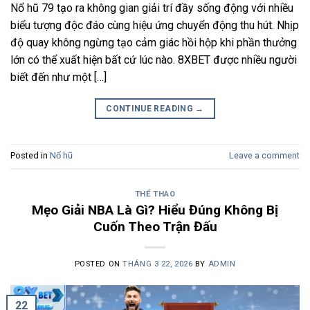
Nổ hũ 79 tạo ra không gian giải trí đầy sống động với nhiều
biểu tượng độc đáo cùng hiệu ứng chuyển động thu hút. Nhịp
độ quay không ngừng tạo cảm giác hồi hộp khi phần thưởng
lớn có thể xuất hiện bất cứ lúc nào. 8XBET được nhiều người
biết đến như một […]
CONTINUE READING
→
Posted in
Nổ hũ
Leave a comment
THỂ THAO
Mẹo Giải NBA Là Gì? Hiểu Đúng Không Bị
Cuốn Theo Trận Đấu
POSTED ON
THÁNG 3 22, 2026
BY
ADMIN
22