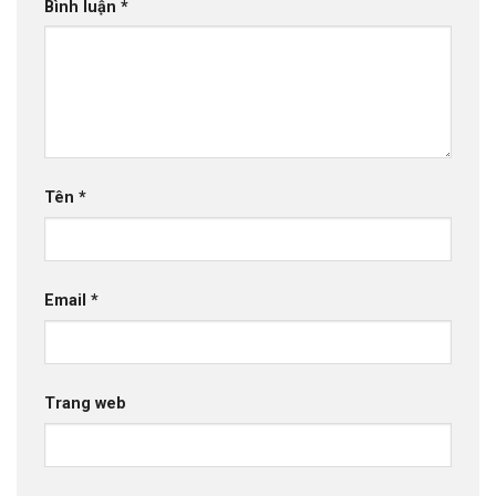
Bình luận
*
Tên
*
Email
*
Trang web