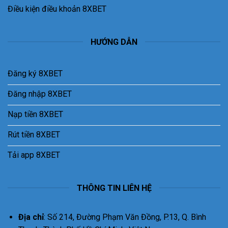
Điều kiện điều khoản 8XBET
HƯỚNG DẪN
Đăng ký 8XBET
Đăng nhập 8XBET
Nạp tiền 8XBET
Rút tiền 8XBET
Tải app 8XBET
THÔNG TIN LIÊN HỆ
Địa chỉ
: Số 214, Đường Phạm Văn Đồng, P.13, Q. Bình