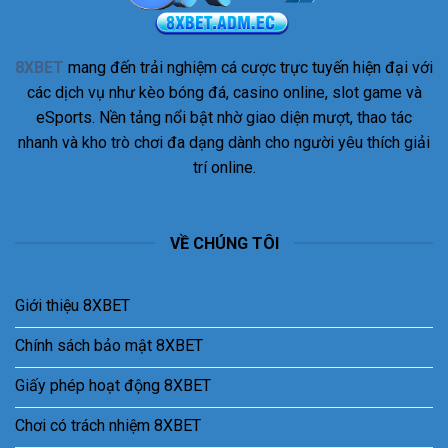
8XBET
mang đến trải nghiệm cá cược trực tuyến hiện đại với
các dịch vụ như kèo bóng đá, casino online, slot game và
eSports. Nền tảng nổi bật nhờ giao diện mượt, thao tác
nhanh và kho trò chơi đa dạng dành cho người yêu thích giải
trí online.
VỀ CHÚNG TÔI
Giới thiệu 8XBET
Chính sách bảo mật 8XBET
Giấy phép hoạt động 8XBET
Chơi có trách nhiệm 8XBET