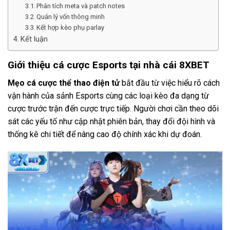
Phân tích meta và patch notes
Quản lý vốn thông minh
Kết hợp kèo phụ parlay
Kết luận
Giới thiệu cá cược Esports tại nhà cái 8XBET
Mẹo cá cược thể thao điện tử
bắt đầu từ việc hiểu rõ cách
vận hành của sảnh Esports cùng các loại kèo đa dạng từ
cược trước trận đến cược trực tiếp. Người chơi cần theo dõi
sát các yếu tố như cập nhật phiên bản, thay đổi đội hình và
thống kê chi tiết để nâng cao độ chính xác khi dự đoán.