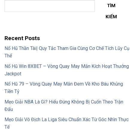
TÌM
KIẾM
Recent Posts
Nổ Hũ Thần Tài| Quy Tắc Tham Gia Cùng Cơ Chế Tích Lũy Cụ
Thể
Nổ Hũ Win 8XBET – Vòng Quay May Mắn Kích Hoạt Thưởng
Jackpot
Nổ Hũ 79 – Vòng Quay May Mắn Đem Về Kho Báu Khủng
Tiền Tỷ
Mẹo Giải NBA Là Gì? Hiểu Đúng Không Bị Cuốn Theo Trận
Đấu
Mẹo Giải Vô Địch La Liga Siêu Chuẩn Xác Từ Góc Nhìn Thực
Tế