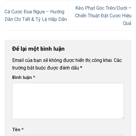
Kèo Phạt Góc Trên/Dưới –
Cá Cược Đua Ngựa – Hướng
Chiến Thuật Đặt Cược Hiệu
Dẫn Chi Tiết & Tỷ Lệ Hấp Dẫn
Quả
Để lại một bình luận
Email của bạn sẽ không được hiển thị công khai.
Các
trường bắt buộc được đánh dấu
*
Bình luận
*
Tên
*