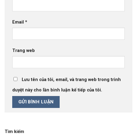
Email
*
Trang web
Lưu tên của tôi, email, và trang web trong trình
duyệt này cho lần bình luận kế tiếp của tôi.
Tìm kiếm