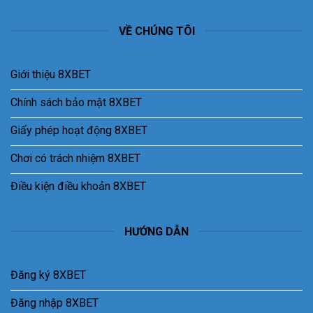
VỀ CHÚNG TÔI
Giới thiệu 8XBET
Chính sách bảo mật 8XBET
Giấy phép hoạt động 8XBET
Chơi có trách nhiệm 8XBET
Điều kiện điều khoản 8XBET
HƯỚNG DẪN
Đăng ký 8XBET
Đăng nhập 8XBET