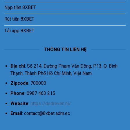
Nạp tiền 8XBET
Rút tiền 8XBET
Tải app 8XBET
THÔNG TIN LIÊN HỆ
Địa chỉ
: Số 214, Đường Phạm Văn Đồng, P.13, Q. Bình
Thạnh, Thành Phố Hồ Chí Minh, Việt Nam
Zipcode
: 700000
Phone
: 0987 463 215
Website
:
https://dedreven.nl/
Email
:
contact@8xbet.adm.ec