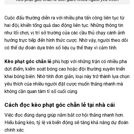
Cuộc đấu thường diễn ra với nhiều pha tấn công liên tục từ
hai đội, khiến tổng quả dao động liên tục. Những thông tin
như lối chơi, vị trí sở trường của các cầu thủ chạy cánh ảnh
hưởng trực tiếp đến hình thức cược. Nhờ vậy, người theo dõi
có thể dự đoán dựa trên số liệu cụ thể thay vì cảm tính.
Kèo phạt góc chẵn lẻ
phù hợp với những trận có nhiều pha
dứt điểm, kiểm soát bóng cao hoặc đội thường xuyên triển
khai bóng biên. Nhờ tính đơn giản, loại này trở thành lựa chọn
yêu thích của nhiều người đặt cược muốn thắng nhanh mà
không cần quan tâm tỉ số cuối cùng.
Cách đọc kèo phạt góc chẵn lẻ tại nhà cái
Việc đọc đúng dạng giúp nắm bắt cơ hội thắng nhanh hơn.
Hiểu bảng kèo, tỷ lệ và biến động sẽ tăng khả năng dự đoán
chính xác.